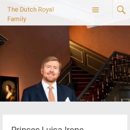
Ga
The Dutch Royal
naar
de
Family
inhoud
Prinses Luisa Irene