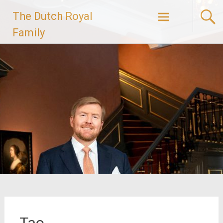
Ga
The Dutch Royal
naar
de
Family
inhoud
Tao