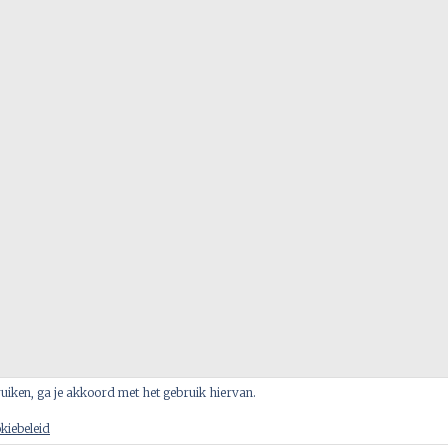
bruiken, ga je akkoord met het gebruik hiervan.
 Family
kiebeleid
. Alle rechten voorbehouden. Thema:
Radiate
door ThemeG