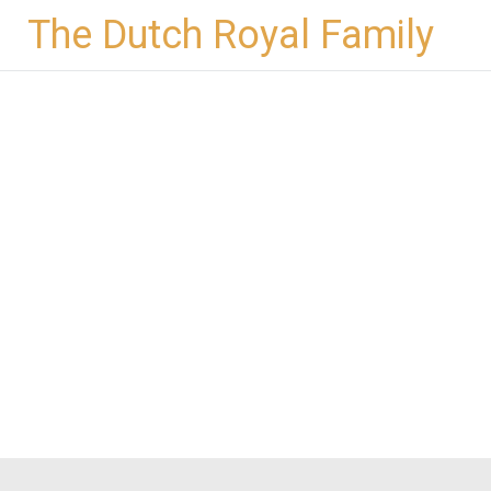
Ga
The Dutch Royal Family
naar
de
inhoud