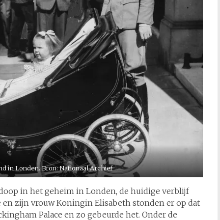
d in Londen. Bron: Nationaal Archief
doop in het geheim in Londen, de huidige verblijf
e en zijn vrouw Koningin Elisabeth stonden er op dat
uckingham Palace en zo gebeurde het. Onder de