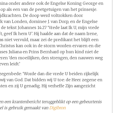
lmina onder andere ook de Engelse Koning George en
 op als een van de peetgetuigen van het prinsesje.
jdkrachten. De doop werd voltrokken door
 van Londen, dominee J. van Dorp, en de Engelse
e tekst Johannes 14:27 ‘Vrede laat Ik U, mijn vrede
t, geef Ik hem U’. Hij haalde aan dat de naam Irene,
niet vervuld, maar zei de predikant het blijft een
Christus kan ook in de storm worden ervaren en die
inses Juliana en Prins Bernhard op hun kind niet de
leren ‘den moeilijken, den strengen, den nauwen weg
even leidt.’
zegenbede: ‘Worde dan die vrede U beiden rijkelijk
ij van God. Dat bidden wij U toe: de Heer zegene en
ten en zij U genadig. Hij verheffe Zijn aangezicht
 een een krantenbericht teruggeblikt op een gebeurtenis
ikel is gebruik gemaakt van
Digibron