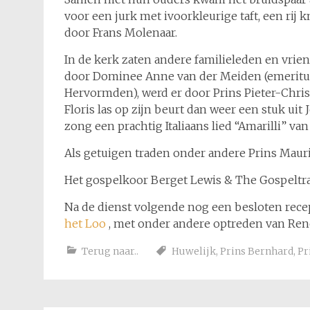
voor een jurk met ivoorkleurige taft, een rij
door Frans Molenaar.
In de kerk zaten andere familieleden en vrien
door Dominee Anne van der Meiden (emeritus
Hervormden), werd er door Prins Pieter-Christ
Floris las op zijn beurt dan weer een stuk uit
zong een prachtig Italiaans lied “Amarilli” van
Als getuigen traden onder andere Prins Mauri
Het gospelkoor Berget Lewis & The Gospeltrain
Na de dienst volgende nog een besloten rec
het Loo
, met onder andere optreden van Rene 
Terug naar..
Huwelijk
,
Prins Bernhard
,
Pr