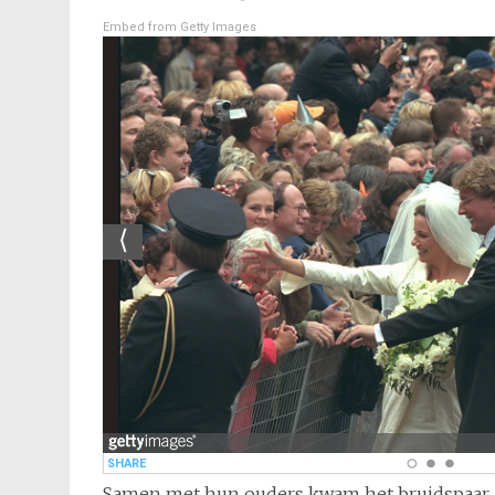
Embed from Getty Images
Samen met hun ouders kwam het bruidspaar aa