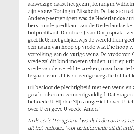
aanwezige naast het gezin , Koningin Wilhe
zijn vrouw Koningin Elisabeth. De laatste trad
Andere peetgetuigen was de Nederlandse stri
hervormde predikant van de Nederlandse kerk
hofpredikant. Dominee J. van Dorp sprak over d
geef Ik U; niet gelijkerwijs de wereld hem geef
een naam van hoop op vrede was. Die hoop was 
vertolking van de vurige wens. De vrede van 
vrede zal dit kind moeten vinden. Hij riep Pr
vrede van de wereld te zoeken, maar haar te 
te gaan, want dit is de eenige weg die tot het l
Hij besloot de plechtigheid met een wens en 
geschonken en vermenigvuldigd. Dat vragen w
behoede U. Hij doe Zijn aangezicht over U lich
over U en geve U vrede. Amen.’
In de serie ‘Terug naar..’ wordt in de vorm van
uit het verleden. Voor de informatie uit dit art