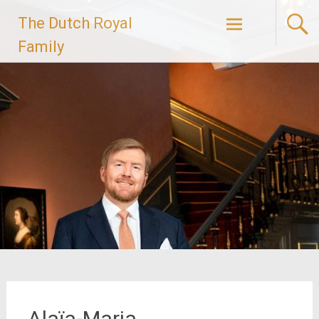
Ga
The Dutch Royal
naar
de
Family
inhoud
Alaïa-Maria