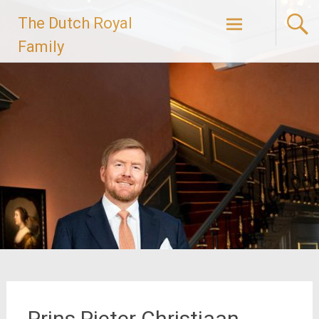
Ga
The Dutch Royal
naar
de
Family
inhoud
Prins Pieter Christiaan