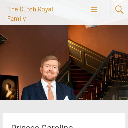
Ga
The Dutch Royal
naar
de
Family
inhoud
Prinses Carolina