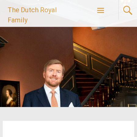
Ga
The Dutch Royal
naar
de
Family
inhoud