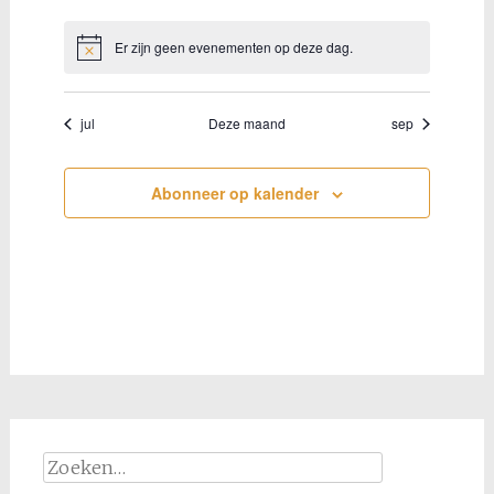
evenementen
evenementen
evenementen
evenementen
evenementen
evenementen
evenement
Er zijn geen evenementen op deze dag.
Bericht
jul
Deze maand
sep
Abonneer op kalender
Zoeken
naar: