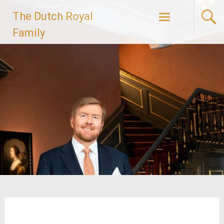
Ga
The Dutch Royal
naar
de
Family
inhoud