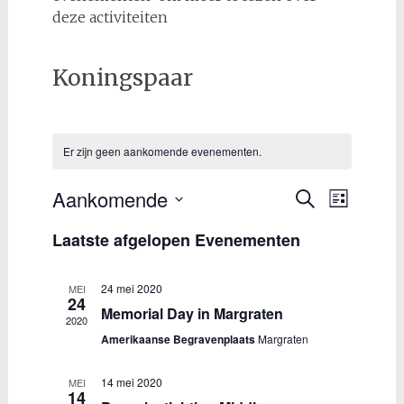
deze activiteiten
Koningspaar
Er zijn geen aankomende evenementen.
Aankomende
Evenemen
Evene
Zoeken
Lijst
Selecteer
weerg
Zoeken
Laatste afgelopen Evenementen
een
naviga
en
datum.
weergeve
24 mei 2020
MEI
24
Memorial Day in Margraten
navigatie
2020
Amerikaanse Begravenplaats
Margraten
14 mei 2020
MEI
14